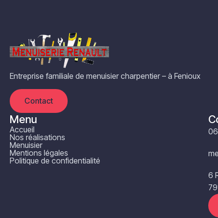
Entreprise familiale de m
enuisier charpentier
– à Fenioux
Contact
Menu
C
Accueil
06
Nos réalisations
Menuisier
Mentions légales
me
Politique de confidentialité
6 
79