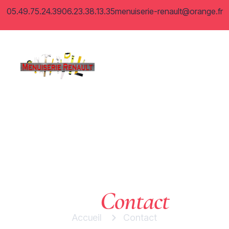
05.49.75.24.39
06.23.38.13.35
menuiserie-renault@orange.fr
Contact
Nos
Accueil
Contact