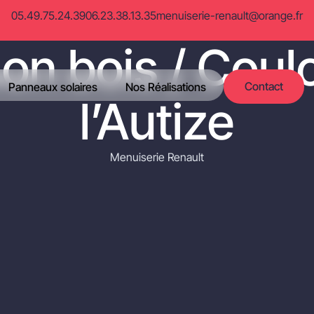
05.49.75.24.39
06.23.38.13.35
menuiserie-renault@orange.fr
on bois / Coul
Contact
Panneaux solaires
Nos Réalisations
l’Autize
Menuiserie Renault